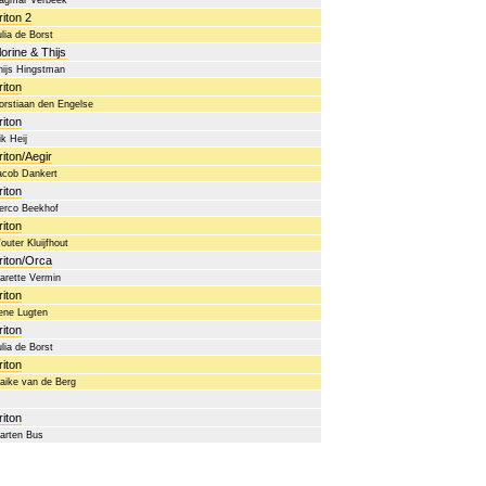
agmar Verbeek
riton 2
ulia de Borst
lorine & Thijs
hijs Hingstman
riton
orstiaan den Engelse
riton
ik Heij
riton/Aegir
acob Dankert
riton
erco Beekhof
riton
outer Kluijfhout
riton/Orca
arette Vermin
riton
rene Lugten
riton
ulia de Borst
riton
aike van de Berg
riton
arten Bus