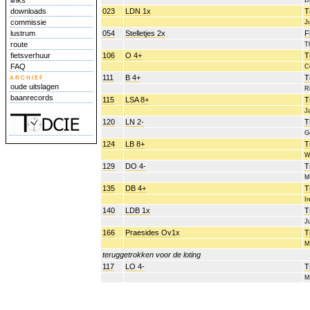
links
D
downloads
023
LDN 1x
T
commissie
J
lustrum
054
Stelletjes 2x
F
route
T
fietsverhuur
106
O 4+
T
FAQ
C
archief
111
B 4+
T
oude uitslagen
R
baanrecords
115
LSA 8+
T
J
120
LN 2-
T
G
124
LB 8+
T
W
129
DO 4-
T
M
135
DB 4+
T
I
140
LDB 1x
T
J
166
Praesides Ov1x
T
M
teruggetrokken voor de loting
117
LO 4-
T
M