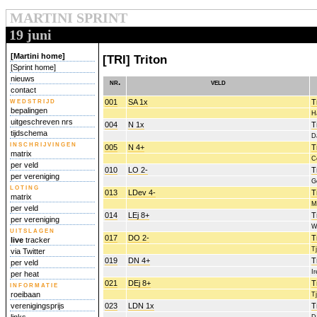
MARTINI SPRINT
19 juni
[Martini home]
[TRI] Triton
[Sprint home]
nieuws
nr.
veld
contact
wedstrijd
001
SA 1x
T
bepalingen
H
uitgeschreven nrs
004
N 1x
T
tijdschema
D
inschrijvingen
005
N 4+
T
matrix
C
per veld
010
LO 2-
T
per vereniging
G
loting
013
LDev 4-
T
matrix
M
per veld
014
LEj 8+
T
per vereniging
W
uitslagen
017
DO 2-
T
live
tracker
T
via Twitter
019
DN 4+
T
per veld
I
per heat
021
DEj 8+
T
informatie
roeibaan
T
verenigingsprijs
023
LDN 1x
T