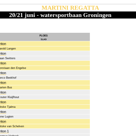
MARTINI REGATTA
20/21 juni - watersportbaan Groningen
ploeg
slag
riton
arold Langen
riton
aan Switters
riton
orstiaan den Engelse
riton
erco Beekhof
riton
arten Bus
riton
outer Kluijfhout
riton
jitske Tjalma
riton
rene Lugten
riton
jitske van Schelven
riton 1