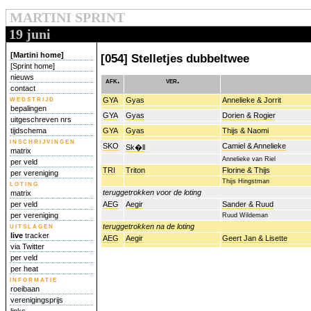
MARTINI SPRINT
19 juni
[Martini home]
[054] Stelletjes dubbeltwee
[Sprint home]
nieuws
afk.
ver.
contact
wedstrijd
GYA
Gyas
Annelieke & Jorrit
bepalingen
GYA
Gyas
Dorien & Rogier
uitgeschreven nrs
tijdschema
GYA
Gyas
Thijs & Naomi
inschrijvingen
SKO
Camiel & Annelieke
Sk�ll
matrix
Annelieke van Riel
per veld
TRI
Triton
Florine & Thijs
per vereniging
Thijs Hingstman
loting
teruggetrokken voor de loting
matrix
per veld
AEG
Aegir
Sander & Ruud
per vereniging
Ruud Wildeman
uitslagen
teruggetrokken na de loting
live
tracker
AEG
Aegir
Geert Jan & Lisette
via Twitter
per veld
per heat
informatie
roeibaan
verenigingsprijs