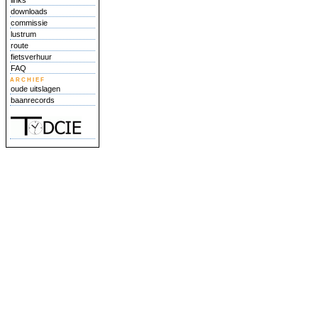
links
downloads
commissie
lustrum
route
fietsverhuur
FAQ
archief
oude uitslagen
baanrecords