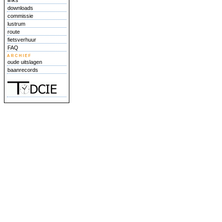
links
downloads
commissie
lustrum
route
fietsverhuur
FAQ
archief
oude uitslagen
baanrecords