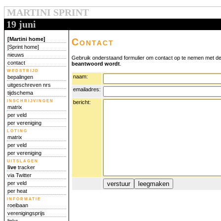
MARTINI SPRINT
19 juni
[Martini home]
Contact
[Sprint home]
nieuws
Gebruik onderstaand formulier om contact op te nemen met de
contact
beantwoord wordt
.
wedstrijd
naam:
bepalingen
uitgeschreven nrs
emailadres:
tijdschema
inschrijvingen
bericht:
matrix
per veld
per vereniging
loting
matrix
per veld
per vereniging
uitslagen
live
tracker
via Twitter
per veld
per heat
informatie
roeibaan
verenigingsprijs