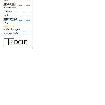
links
downloads
commissie
lustrum
route
fietsverhuur
FAQ
archief
oude uitslagen
baanrecords