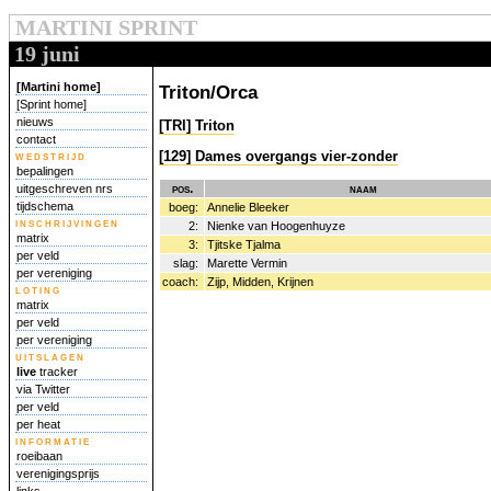
MARTINI SPRINT
19 juni
[Martini home]
Triton/Orca
[Sprint home]
nieuws
[TRI] Triton
contact
[129] Dames overgangs vier-zonder
wedstrijd
bepalingen
pos.
naam
uitgeschreven nrs
tijdschema
boeg:
Annelie Bleeker
inschrijvingen
2:
Nienke van Hoogenhuyze
matrix
3:
Tjitske Tjalma
per veld
slag:
Marette Vermin
per vereniging
coach:
Zijp, Midden, Krijnen
loting
matrix
per veld
per vereniging
uitslagen
live
tracker
via Twitter
per veld
per heat
informatie
roeibaan
verenigingsprijs