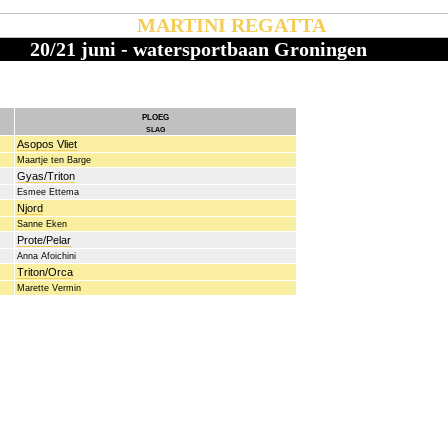
MARTINI REGATTA
20/21 juni - watersportbaan Groningen
ploeg
slag
Asopos Vliet
Maartje ten Barge
Gyas/Triton
Esmee Ettema
Njord
Sanne Eken
Prote/Pelar
Anna Afoichini
Triton/Orca
Marette Vermin