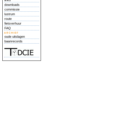
links
downloads
commissie
lustrum
route
fietsverhuur
FAQ
archief
oude uitslagen
baanrecords