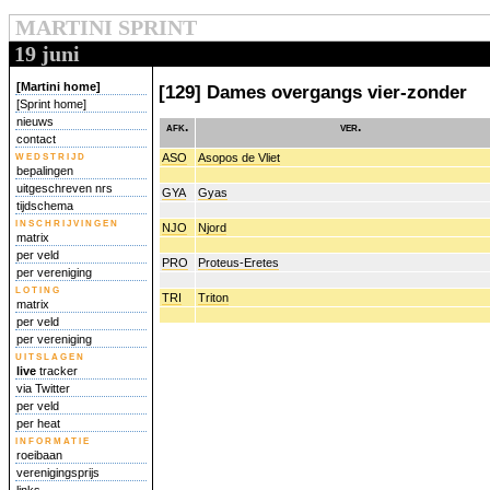
MARTINI SPRINT
19 juni
[Martini home]
[129] Dames overgangs vier-zonder
[Sprint home]
nieuws
afk.
ver.
contact
wedstrijd
ASO
Asopos de Vliet
bepalingen
uitgeschreven nrs
GYA
Gyas
tijdschema
inschrijvingen
NJO
Njord
matrix
per veld
PRO
Proteus-Eretes
per vereniging
loting
TRI
Triton
matrix
per veld
per vereniging
uitslagen
live
tracker
via Twitter
per veld
per heat
informatie
roeibaan
verenigingsprijs