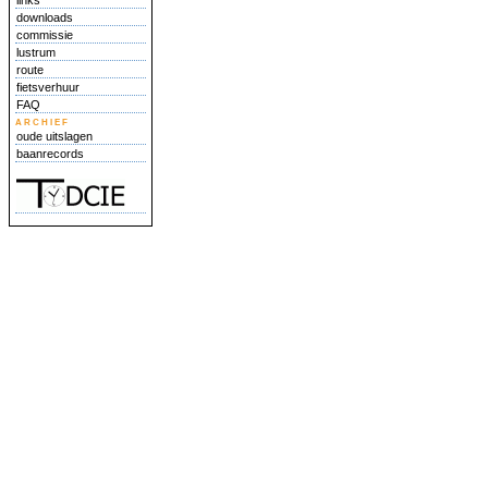
links
downloads
commissie
lustrum
route
fietsverhuur
FAQ
archief
oude uitslagen
baanrecords