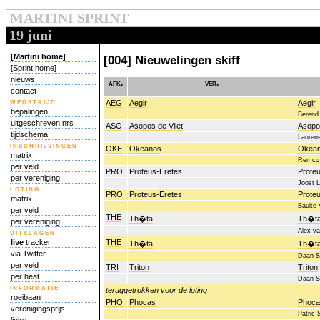
MARTINI SPRINT
19 juni
[Martini home]
[004] Nieuwelingen skiff
[Sprint home]
nieuws
afk.
ver.
contact
wedstrijd
AEG
Aegir
Aegir
bepalingen
Berend
uitgeschreven nrs
ASO
Asopos de Vliet
Asopos
tijdschema
Lauren
inschrijvingen
OKE
Okeanos
Okea
matrix
Remco 
per veld
PRO
Proteus-Eretes
Prote
per vereniging
Joost 
loting
PRO
Proteus-Eretes
Prote
matrix
Bauke 
per veld
THE
Th�ta
Th�ta
per vereniging
Alex v
uitslagen
live
tracker
THE
Th�ta
Th�ta
via Twitter
Daan S
per veld
TRI
Triton
Triton
per heat
Daan S
informatie
teruggetrokken voor de loting
roeibaan
PHO
Phocas
Phoca
verenigingsprijs
Patric 