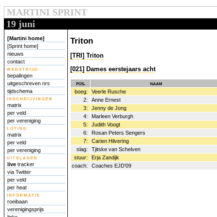
MARTINI SPRINT
19 juni
[Martini home]
Triton
[Sprint home]
nieuws
[TRI] Triton
contact
[021] Dames eerstejaars acht
wedstrijd
bepalingen
pos.
naam
uitgeschreven nrs
tijdschema
boeg:
Veerle Rusche
inschrijvingen
2:
Anne Ernest
matrix
3:
Jenny de Jong
per veld
4:
Marleen Verburgh
per vereniging
5:
Judith Voogt
loting
6:
Rosan Peters Sengers
matrix
7:
Carien Hilvering
per veld
slag:
Tjitske van Schelven
per vereniging
uitslagen
stuur:
Erja Zandijk
live
tracker
coach:
Coaches EJD'09
via Twitter
per veld
per heat
informatie
roeibaan
verenigingsprijs