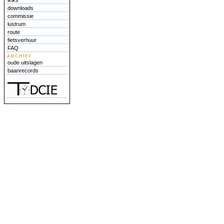
links
downloads
commissie
lustrum
route
fietsverhuur
FAQ
archief
oude uitslagen
baanrecords