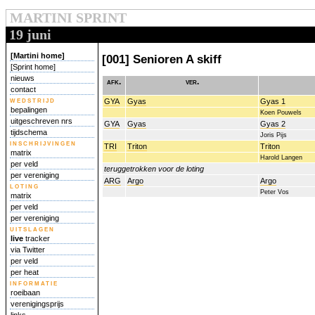
MARTINI SPRINT
19 juni
[Martini home]
[001] Senioren A skiff
[Sprint home]
nieuws
afk.
ver.
contact
wedstrijd
GYA
Gyas
Gyas 1
bepalingen
Koen Pouwels
uitgeschreven nrs
GYA
Gyas
Gyas 2
tijdschema
Joris Pijs
inschrijvingen
TRI
Triton
Triton
matrix
Harold Langen
per veld
teruggetrokken voor de loting
per vereniging
ARG
Argo
Argo
loting
Peter Vos
matrix
per veld
per vereniging
uitslagen
live
tracker
via Twitter
per veld
per heat
informatie
roeibaan
verenigingsprijs