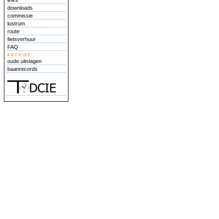
links
downloads
commissie
lustrum
route
fietsverhuur
FAQ
archief
oude uitslagen
baanrecords