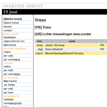
MARTINI SPRINT
19 juni
[Martini home]
Triton
[Sprint home]
nieuws
[TRI] Triton
contact
[120] Lichte nieuwelingen twee-zonder
wedstrijd
bepalingen
pos.
naam
uitgeschreven nrs
tijdschema
boeg:
Jasper Versteeg
TRI
inschrijvingen
slag:
Gerco Beekhof
TRI
matrix
coach:
BiesenPlantingaRaterinkTiesema
per veld
per vereniging
loting
matrix
per veld
per vereniging
uitslagen
live
tracker
via Twitter
per veld
per heat
informatie
roeibaan
verenigingsprijs