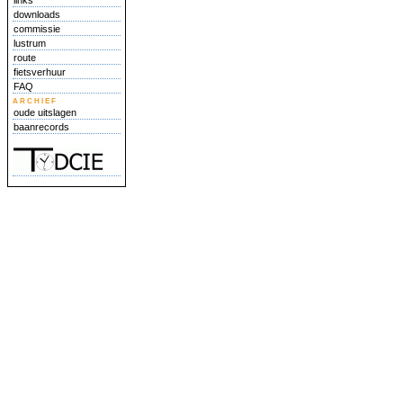
links
downloads
commissie
lustrum
route
fietsverhuur
FAQ
archief
oude uitslagen
baanrecords