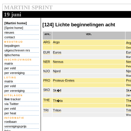
MARTINI SPRINT
19 juni
[Martini home]
[124] Lichte beginnelingen acht
[Sprint home]
nieuws
afk.
ver.
contact
wedstrijd
ARG
Argo
Arg
bepalingen
Gee
uitgeschreven nrs
EUR
Euros
Eu
tijdschema
Mar
inschrijvingen
NER
Nereus
Ne
matrix
Pet
per veld
NJO
Njord
Njo
per vereniging
Maa
loting
PRO
Proteus-Eretes
Pro
matrix
Vin
per veld
SKO
Sk�ll
Sk�
per vereniging
uitslagen
Jan
live
tracker
THE
Th�ta
Th
via Twitter
Edw
per veld
TRI
Triton
Tri
per heat
Wout
informatie
roeibaan
verenigingsprijs