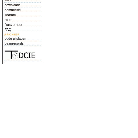
links
downloads
commissie
lustrum
route
fietsverhuur
FAQ
archief
oude uitslagen
baanrecords