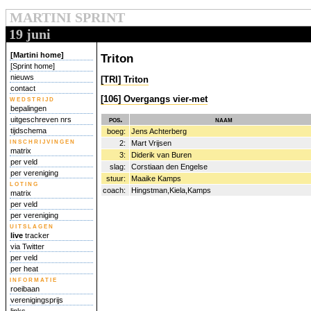
MARTINI SPRINT
19 juni
[Martini home]
Triton
[Sprint home]
nieuws
[TRI] Triton
contact
[106] Overgangs vier-met
wedstrijd
bepalingen
pos.
naam
uitgeschreven nrs
tijdschema
boeg:
Jens Achterberg
inschrijvingen
2:
Mart Vrijsen
matrix
3:
Diderik van Buren
per veld
slag:
Corstiaan den Engelse
per vereniging
stuur:
Maaike Kamps
loting
coach:
Hingstman,Kiela,Kamps
matrix
per veld
per vereniging
uitslagen
live
tracker
via Twitter
per veld
per heat
informatie
roeibaan
verenigingsprijs