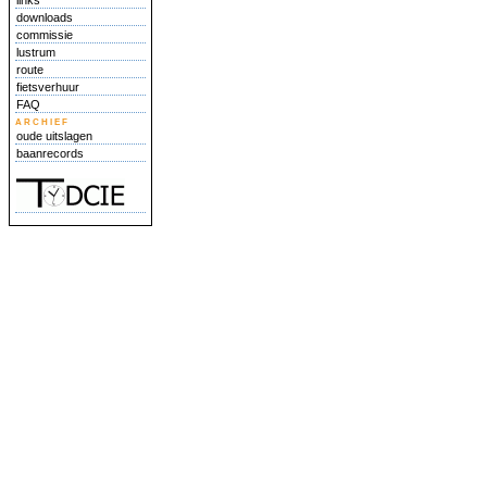
links
downloads
commissie
lustrum
route
fietsverhuur
FAQ
archief
oude uitslagen
baanrecords