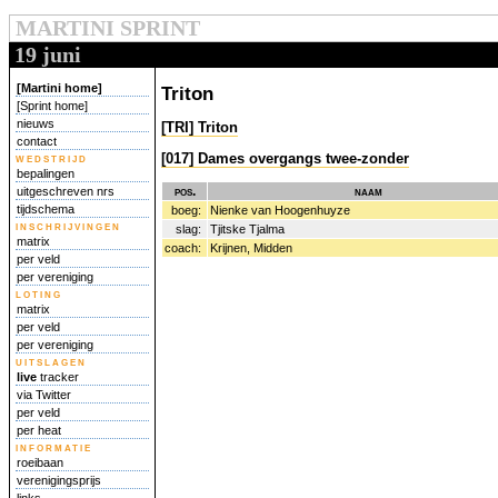
MARTINI SPRINT
19 juni
[Martini home]
Triton
[Sprint home]
nieuws
[TRI] Triton
contact
[017] Dames overgangs twee-zonder
wedstrijd
bepalingen
pos.
naam
uitgeschreven nrs
tijdschema
boeg:
Nienke van Hoogenhuyze
inschrijvingen
slag:
Tjitske Tjalma
matrix
coach:
Krijnen, Midden
per veld
per vereniging
loting
matrix
per veld
per vereniging
uitslagen
live
tracker
via Twitter
per veld
per heat
informatie
roeibaan
verenigingsprijs