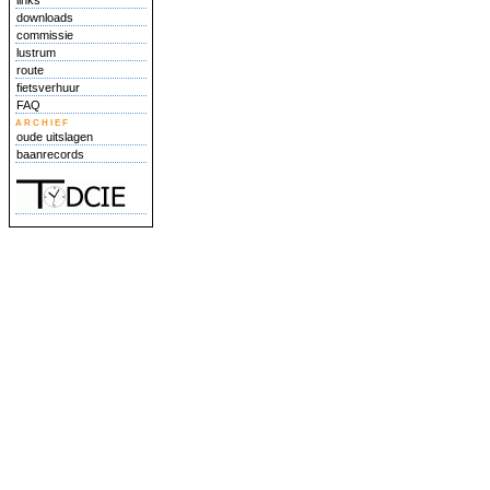
links
downloads
commissie
lustrum
route
fietsverhuur
FAQ
archief
oude uitslagen
baanrecords