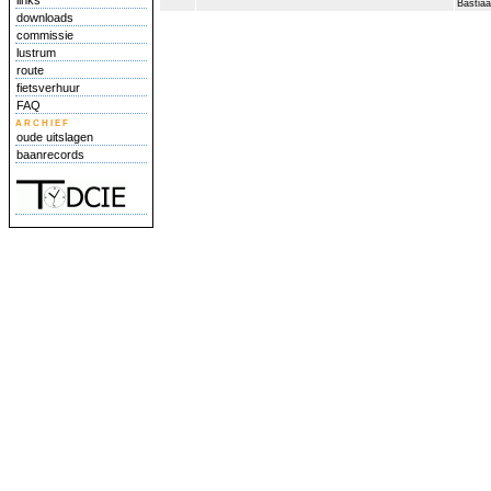
links
Bastia
downloads
commissie
lustrum
route
fietsverhuur
FAQ
archief
oude uitslagen
baanrecords