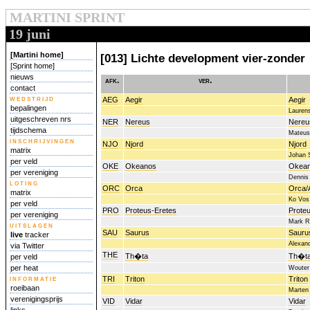
MARTINI SPRINT
19 juni
[Martini home]
[013] Lichte development vier-zonder
[Sprint home]
nieuws
afk.
ver.
contact
wedstrijd
AEG
Aegir
Aegir
bepalingen
Lauren
uitgeschreven nrs
NER
Nereus
Nereu
tijdschema
Mateus
inschrijvingen
NJO
Njord
Njord
matrix
Johan 
per veld
OKE
Okeanos
Okea
per vereniging
Dennis
loting
ORC
Orca
Orca/
matrix
Ko Vos
per veld
PRO
Proteus-Eretes
Prote
per vereniging
Mark R
uitslagen
SAU
Saurus
Sauru
live
tracker
Alexan
via Twitter
THE
Th�ta
Th�t
per veld
per heat
Wouter
informatie
TRI
Triton
Triton
roeibaan
Marten
verenigingsprijs
VID
Vidar
Vidar