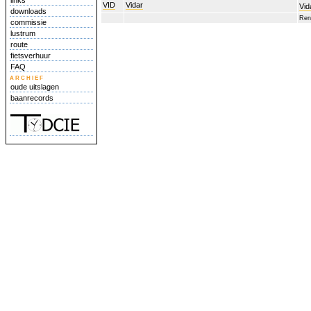
links
VID
Vidar
Vid
downloads
Ren
commissie
lustrum
route
fietsverhuur
FAQ
archief
oude uitslagen
baanrecords