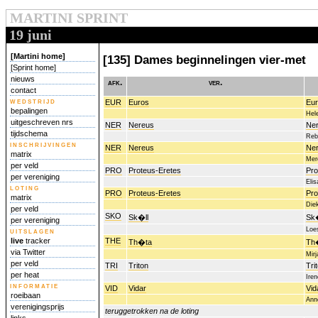
MARTINI SPRINT
19 juni
[Martini home]
[135] Dames beginnelingen vier-met
[Sprint home]
nieuws
afk.
ver.
contact
wedstrijd
EUR
Euros
Eu
bepalingen
Hel
uitgeschreven nrs
NER
Nereus
Ner
tijdschema
Reb
inschrijvingen
NER
Nereus
Ner
matrix
Mere
per veld
PRO
Proteus-Eretes
Pro
per vereniging
Eli
loting
PRO
Proteus-Eretes
Pro
matrix
Die
per veld
SKO
Sk�ll
Sk�
per vereniging
Loes
uitslagen
live
tracker
THE
Th�ta
Th
via Twitter
Mir
per veld
TRI
Triton
Tri
per heat
Ire
informatie
VID
Vidar
Vid
roeibaan
Ann
verenigingsprijs
teruggetrokken na de loting