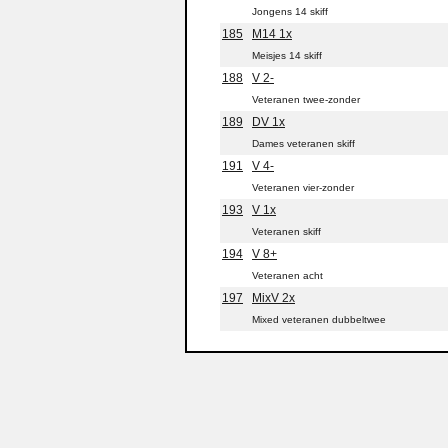
Jongens 14 skiff
185
M14 1x
Meisjes 14 skiff
188
V 2-
Veteranen twee-zonder
189
DV 1x
Dames veteranen skiff
191
V 4-
Veteranen vier-zonder
193
V 1x
Veteranen skiff
194
V 8+
Veteranen acht
197
MixV 2x
Mixed veteranen dubbeltwee