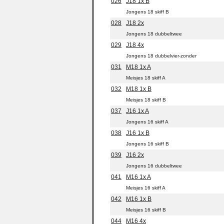
026
J18 1x B
Jongens 18 skiff B
028
J18 2x
Jongens 18 dubbeltwee
029
J18 4x
Jongens 18 dubbelvier-zonder
031
M18 1x A
Meisjes 18 skiff A
032
M18 1x B
Meisjes 18 skiff B
037
J16 1x A
Jongens 16 skiff A
038
J16 1x B
Jongens 16 skiff B
039
J16 2x
Jongens 16 dubbeltwee
041
M16 1x A
Meisjes 16 skiff A
042
M16 1x B
Meisjes 16 skiff B
044
M16 4x