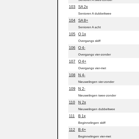
103
SA 2x
Senioren A dubbeltwee
104
SA 8+
Senioren A acht
105
O 1x
Overgangs skiff
106
O 4-
Overgangs vier-zonder
107
O 4+
Overgangs vier-met
108
N 4-
Nieuwelingen vier-zonder
109
N 2-
Nieuwelingen twee-zonder
110
N 2x
Nieuwelingen dubbeltwee
111
B 1x
Beginnelingen skiff
112
B 4+
Beginnelingen vier-met