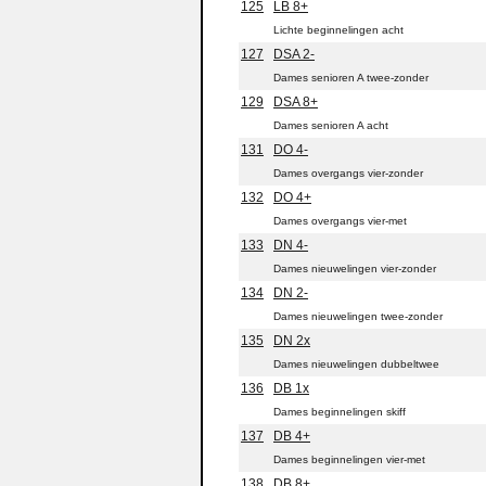
125
LB 8+
Lichte beginnelingen acht
127
DSA 2-
Dames senioren A twee-zonder
129
DSA 8+
Dames senioren A acht
131
DO 4-
Dames overgangs vier-zonder
132
DO 4+
Dames overgangs vier-met
133
DN 4-
Dames nieuwelingen vier-zonder
134
DN 2-
Dames nieuwelingen twee-zonder
135
DN 2x
Dames nieuwelingen dubbeltwee
136
DB 1x
Dames beginnelingen skiff
137
DB 4+
Dames beginnelingen vier-met
138
DB 8+