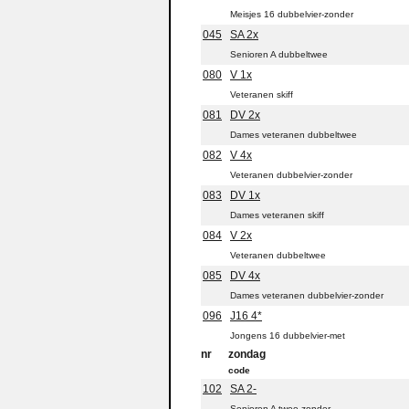
Meisjes 16 dubbelvier-zonder
045
SA 2x
Senioren A dubbeltwee
080
V 1x
Veteranen skiff
081
DV 2x
Dames veteranen dubbeltwee
082
V 4x
Veteranen dubbelvier-zonder
083
DV 1x
Dames veteranen skiff
084
V 2x
Veteranen dubbeltwee
085
DV 4x
Dames veteranen dubbelvier-zonder
096
J16 4*
Jongens 16 dubbelvier-met
nr
zondag
code
102
SA 2-
Senioren A twee-zonder