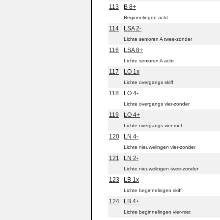
113
B 8+
Beginnelingen acht
114
LSA 2-
Lichte senioren A twee-zonder
116
LSA 8+
Lichte senioren A acht
117
LO 1x
Lichte overgangs skiff
118
LO 4-
Lichte overgangs vier-zonder
119
LO 4+
Lichte overgangs vier-met
120
LN 4-
Lichte nieuwelingen vier-zonder
121
LN 2-
Lichte nieuwelingen twee-zonder
123
LB 1x
Lichte beginnelingen skiff
124
LB 4+
Lichte beginnelingen vier-met