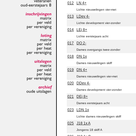
012
LN 4+
veteranen
oud-eerstejaars
8
Lichte nieuwelingen vier-met
013
LDev 4-
inschrijvingen
matrix
Lichte development vier-zonder
per
veld
014
LEj 8+
per
vereniging
Lichte eerstejaars acht
loting
017
DO 2-
matrix
per
veld
Dames overgangs twee-zonder
per
heat
018
DN 1x
per
vereniging
Dames nieuwelingen skiff
uitslagen
019
DN 4+
matrix
per
veld
Dames nieuwelingen vier-met
per
heat
per
vereniging
020
DDev 4-
Dames development vier-zonder
archief
oude
uitslagen
021
DEj 8+
Dames eerstejaars acht
023
LDN 1x
Lichte dames nieuwelingen skiff
025
J18 1x A
Jongens 18 skiff A