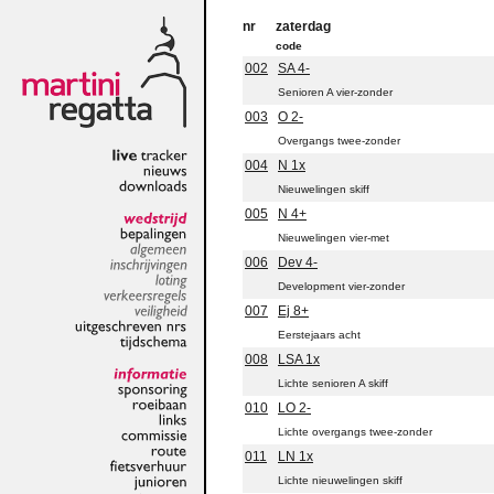
nr
zaterdag
code
002
SA 4-
Senioren A vier-zonder
003
O 2-
Overgangs twee-zonder
004
N 1x
live
tracker
nieuws
Nieuwelingen skiff
downloads
005
N 4+
wedstrijd
Nieuwelingen vier-met
bepalingen
006
Dev 4-
algemeen
inschrijvingen
Development vier-zonder
loting
007
Ej 8+
verkeersregels
veiligheid
Eerstejaars acht
uitgeschreven
nrs
tijdschema
008
LSA 1x
Lichte senioren A skiff
informatie
sponsoring
010
LO 2-
roeibaan
Lichte overgangs twee-zonder
links
commissie
011
LN 1x
route
Lichte nieuwelingen skiff
fietsverhuur
junioren