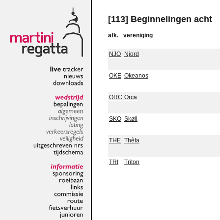
[113] Beginnelingen acht
afk.
vereniging
NJO
Njord
OKE
Okeanos
live
tracker
nieuws
downloads
ORC
Orca
wedstrijd
bepalingen
algemeen
SKO
Skøll
inschrijvingen
loting
verkeersregels
THE
Thêta
veiligheid
uitgeschreven
nrs
tijdschema
TRI
Triton
informatie
sponsoring
roeibaan
links
commissie
route
fietsverhuur
junioren