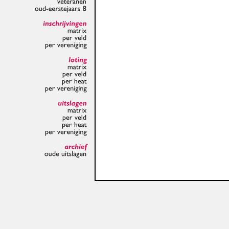
veteranen
oud-eerstejaars
8
inschrijvingen
matrix
per
veld
per
vereniging
loting
matrix
per
veld
per
heat
per
vereniging
uitslagen
matrix
per
veld
per
heat
per
vereniging
archief
oude
uitslagen