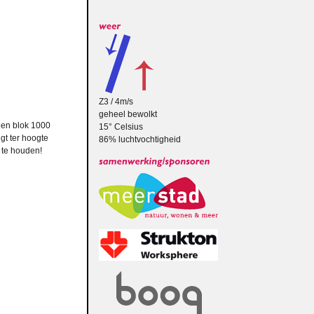
Z3 / 4m/s
geheel bewolkt
een blok 1000
15° Celsius
gt ter hoogte
86% luchtvochtigheid
 te houden!