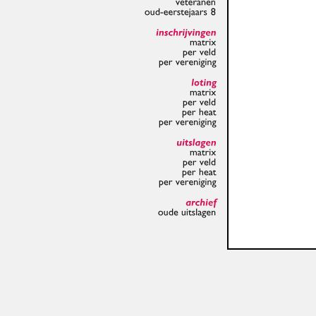
veteranen
oud-eerstejaars
8
inschrijvingen
matrix
per
veld
per
vereniging
loting
matrix
per
veld
per
heat
per
vereniging
uitslagen
matrix
per
veld
per
heat
per
vereniging
archief
oude
uitslagen