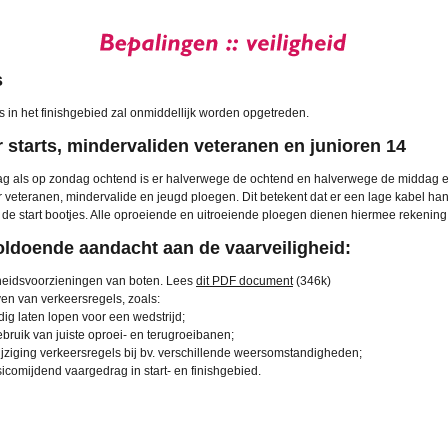
s
in het finishgebied zal onmiddellijk worden opgetreden.
 starts, mindervaliden veteranen en junioren 14
ag als op zondag ochtend is er halverwege de ochtend en halverwege de middag 
or veteranen, mindervalide en jeugd ploegen. Dit betekent dat er een lage kabel han
r de start bootjes. Alle oproeiende en uitroeiende ploegen dienen hiermee rekening
ldoende aandacht aan de vaarveiligheid:
gheidsvoorzieningen van boten. Lees
dit PDF document
(346k)
en van verkeersregels, zoals:
jdig laten lopen voor een wedstrijd;
bruik van juiste oproei- en terugroeibanen;
ijziging verkeersregels bij bv. verschillende weersomstandigheden;
sicomijdend vaargedrag in start- en finishgebied.