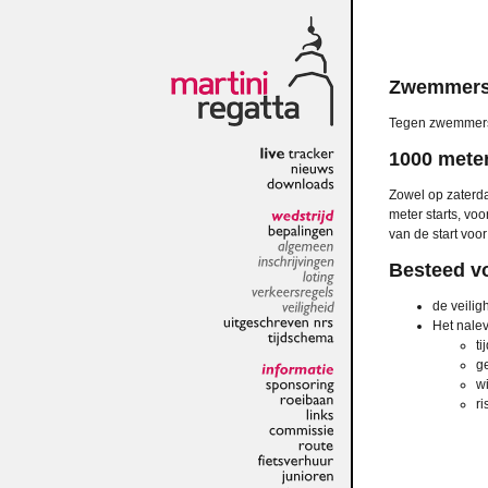
Zwemmer
Tegen zwemmers 
1000 meter
live
tracker
nieuws
Zowel op zaterd
downloads
meter starts, vo
wedstrijd
van de start voo
bepalingen
algemeen
Besteed vo
inschrijvingen
loting
de veili
verkeersregels
veiligheid
Het nalev
uitgeschreven
nrs
ti
tijdschema
ge
w
informatie
sponsoring
ri
roeibaan
links
commissie
route
fietsverhuur
junioren