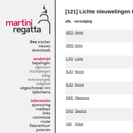
[121] Lichte nieuwelingen
afk.
vereniging
AEG
Aegir
ARG
Argo
live
tracker
nieuws
downloads
LAG
Laga
wedstrijd
bepalingen
algemeen
NJO
Njord
inschrijvingen
loting
verkeersregels
NJO
Njord
veiligheid
uitgeschreven
nrs
tijdschema
OKE
Okeanos
informatie
sponsoring
SAU
Saurus
roeibaan
links
commissie
VID
Vidar
route
fietsverhuur
junioren