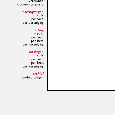
veteranen
oud-eerstejaars
8
inschrijvingen
matrix
per
veld
per
vereniging
loting
matrix
per
veld
per
heat
per
vereniging
uitslagen
matrix
per
veld
per
heat
per
vereniging
archief
oude
uitslagen