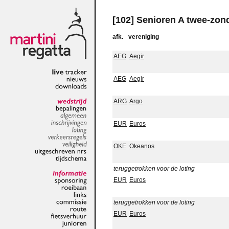
[102] Senioren A twee-zon
afk.
vereniging
AEG
Aegir
AEG
Aegir
live
tracker
nieuws
downloads
ARG
Argo
wedstrijd
bepalingen
algemeen
EUR
Euros
inschrijvingen
loting
verkeersregels
OKE
Okeanos
veiligheid
uitgeschreven
nrs
tijdschema
teruggetrokken voor de loting
EUR
Euros
informatie
sponsoring
roeibaan
teruggetrokken voor de loting
links
commissie
EUR
Euros
route
fietsverhuur
junioren