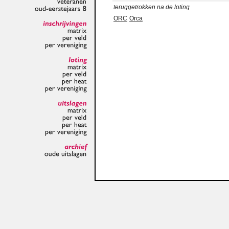
teruggetrokken na de loting
veteranen
oud-eerstejaars
8
ORC
Orca
inschrijvingen
matrix
per
veld
per
vereniging
loting
matrix
per
veld
per
heat
per
vereniging
uitslagen
matrix
per
veld
per
heat
per
vereniging
archief
oude
uitslagen