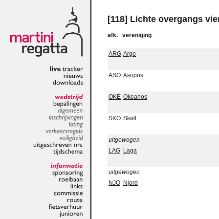
[118] Lichte overgangs vie
afk.
vereniging
ARG
Argo
ASO
Asopos
live
tracker
nieuws
downloads
OKE
Okeanos
wedstrijd
bepalingen
algemeen
SKO
Skøll
inschrijvingen
loting
verkeersregels
uitgewogen
veiligheid
LAG
Laga
uitgeschreven
nrs
tijdschema
uitgewogen
informatie
sponsoring
NJO
Njord
roeibaan
links
commissie
route
fietsverhuur
junioren