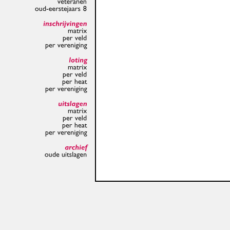
veteranen
oud-eerstejaars
8
inschrijvingen
matrix
per
veld
per
vereniging
loting
matrix
per
veld
per
heat
per
vereniging
uitslagen
matrix
per
veld
per
heat
per
vereniging
archief
oude
uitslagen