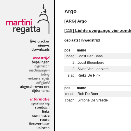
Argo
[ARG] Argo
[118] Lichte overgangs vier-zond
geplaatst in wedstrijd
live
tracker
nieuws
pos.
name
downloads
boeg:
Joost Den Baas
2:
Joost Bloemberg
wedstrijd
bepalingen
3:
Sivan Van Leerzem
algemeen
inschrijvingen
slag:
Rieks De Rink
loting
verkeersregels
veiligheid
pos.
name
uitgeschreven
nrs
coach:
Rob De Boer
tijdschema
coach:
Simone De Vreede
informatie
sponsoring
roeibaan
links
commissie
route
fietsverhuur
junioren