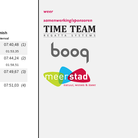
inish
nterval
07:40,48
(1)
01:53,35
07:44,24
(2)
01:58,51
07:49,67
(3)
07:51,03
(4)