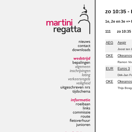
zo 10:35 - 
1e, 2e en 3e =>
111
zo 10:35 
AEG
Aegir
nieuws
Joost ten 
contact
downloads
OKE
Okeanos
Ramon Vo
wedstrijd
bepalingen
EUR
Euros 3
algemeen
inschrijvingen
Dirk-Jan 
loting
OKE
Okeanos
verkeersregels
veiligheid
Thijs Bos
uitgeschreven
nrs
tijdschema
informatie
roeibaan
links
commissie
route
fietsverhuur
junioren