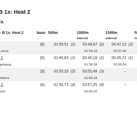
B 1x: Heat 2
 FA
- B 1x: Heat 2
baan
500m
1000m
1500m
f
interval
interval
i
[6]
01:50,51
(2)
03:49,67
(2)
05:47,13
(2)
Lohuis
01:59,16
01:57,46
 1
[5]
01:46,83
(1)
03:45,19
(1)
05:45,73
(1)
gelzang
01:58,36
02:00,54
[3]
01:55,33
(3)
03:55,49
(3)
--
Fokkens
02:00,16
 2
[4]
01:56,73
(4)
03:57,25
(4)
--
goed
02:00,52