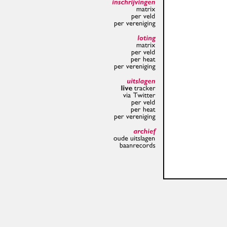
inschrijvingen
matrix
per
veld
per
vereniging
loting
matrix
per
veld
per
heat
per
vereniging
uitslagen
live
tracker
via
Twitter
per
veld
per
heat
per
vereniging
archief
oude
uitslagen
baanrecords