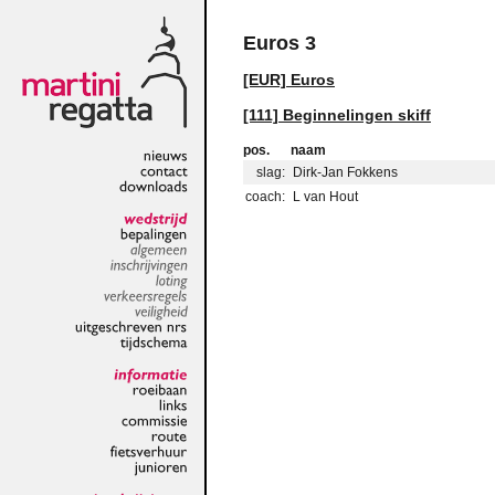
Euros 3
[EUR] Euros
[111] Beginnelingen skiff
pos.
naam
slag:
Dirk-Jan Fokkens
nieuws
contact
coach:
L van Hout
downloads
wedstrijd
bepalingen
algemeen
inschrijvingen
loting
verkeersregels
veiligheid
uitgeschreven
nrs
tijdschema
informatie
roeibaan
links
commissie
route
fietsverhuur
junioren