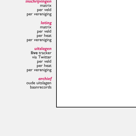
inschrijvingen
matrix
per
veld
per
vereniging
loting
matrix
per
veld
per
heat
per
vereniging
uitslagen
live
tracker
via
Twitter
per
veld
per
heat
per
vereniging
archief
oude
uitslagen
baanrecords