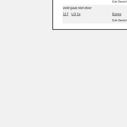
Erik Dietric
veld gaat niet door
117
LO 1x
Euros
Erik Dietric