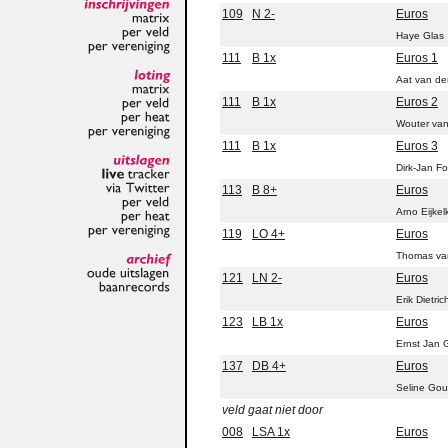
109
N 2-
Euros
inschrijvingen
matrix
Haye Glas
per
veld
111
B 1x
Euros 1
per
vereniging
Aat van de
loting
111
B 1x
Euros 2
matrix
per
veld
Wouter van
per
heat
111
B 1x
Euros 3
per
vereniging
Dirk-Jan F
uitslagen
live
tracker
113
B 8+
Euros
via
Twitter
Arno Eijke
per
veld
per
heat
119
LO 4+
Euros
per
vereniging
Thomas va
archief
121
LN 2-
Euros
oude
uitslagen
Erik Dietric
baanrecords
123
LB 1x
Euros
Ernst Jan G
137
DB 4+
Euros
Seline Gou
veld gaat niet door
008
LSA 1x
Euros