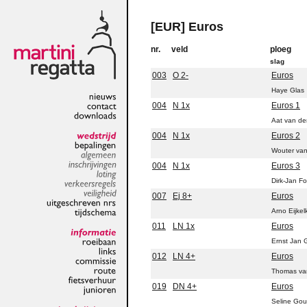
[EUR] Euros
nr.
veld
ploeg
slag
003
O 2-
Euros
Haye Glas
004
N 1x
Euros 1
nieuws
contact
Aat van de
downloads
004
N 1x
Euros 2
wedstrijd
Wouter van
bepalingen
algemeen
004
N 1x
Euros 3
inschrijvingen
Dirk-Jan F
loting
verkeersregels
007
Ej 8+
Euros
veiligheid
Arno Eijke
uitgeschreven
nrs
tijdschema
011
LN 1x
Euros
Ernst Jan G
informatie
roeibaan
012
LN 4+
Euros
links
commissie
Thomas va
route
019
DN 4+
Euros
fietsverhuur
junioren
Seline Gou