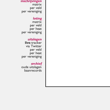
inschrijvingen
matrix
per
veld
per
vereniging
loting
matrix
per
veld
per
heat
per
vereniging
uitslagen
live
tracker
via
Twitter
per
veld
per
heat
per
vereniging
archief
oude
uitslagen
baanrecords