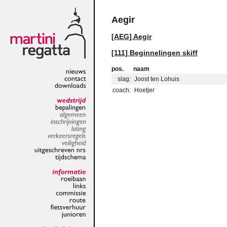
Aegir
[AEG] Aegir
[111] Beginnelingen skiff
pos.
naam
slag:
Joost ten Lohuis
nieuws
contact
coach:
Hoetjer
downloads
wedstrijd
bepalingen
algemeen
inschrijvingen
loting
verkeersregels
veiligheid
uitgeschreven
nrs
tijdschema
informatie
roeibaan
links
commissie
route
fietsverhuur
junioren