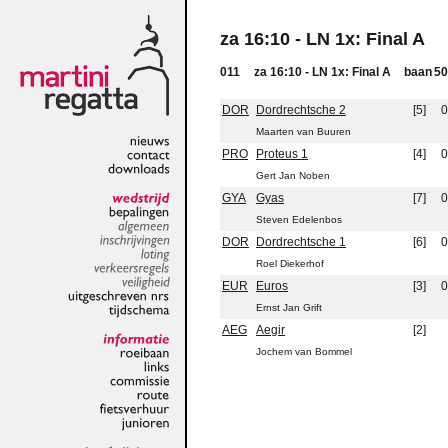
za 16:10 - LN 1x: Final A
011
za 16:10 - LN 1x: Final A
baan
5
DOR
Dordrechtsche 2
[5]
0
Maarten van Buuren
PRO
Proteus 1
[4]
0
nieuws
contact
Gert Jan Noben
downloads
GYA
Gyas
[7]
0
wedstrijd
Steven Edelenbos
bepalingen
algemeen
DOR
Dordrechtsche 1
[6]
0
inschrijvingen
Roel Diekerhof
loting
verkeersregels
EUR
Euros
[3]
0
veiligheid
Ernst Jan Grift
uitgeschreven
nrs
tijdschema
AEG
Aegir
[2]
Jochem van Bommel
informatie
roeibaan
links
commissie
route
fietsverhuur
junioren