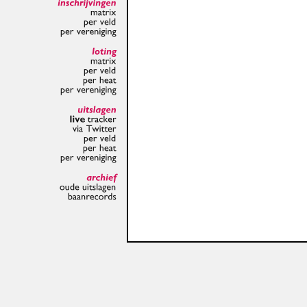
inschrijvingen
matrix
per
veld
per
vereniging
loting
matrix
per
veld
per
heat
per
vereniging
uitslagen
live
tracker
via
Twitter
per
veld
per
heat
per
vereniging
archief
oude
uitslagen
baanrecords