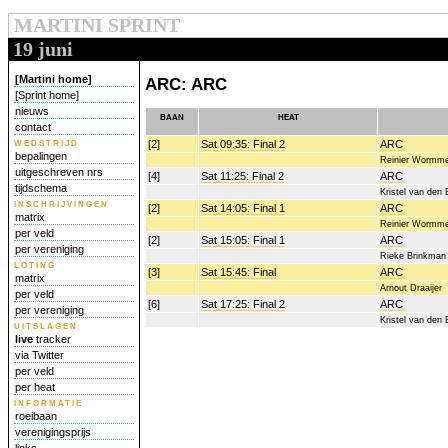
MARTINI SPRINT
19 juni
[Martini home]
ARC: ARC
[Sprint home]
nieuws
baan
heat
contact
wedstrijd
[2]
Sat 09:35: Final 2
ARC
bepalingen
Reinier Wormme
uitgeschreven nrs
[4]
Sat 11:25: Final 2
ARC
tijdschema
Kristel van den
inschrijvingen
[2]
Sat 14:05: Final 1
ARC
matrix
Reinier Wormme
per veld
[2]
Sat 15:05: Final 1
ARC
per vereniging
Rieke Brinkman
loting
[3]
Sat 15:45: Final
ARC
matrix
Arnout Draaijer
per veld
[6]
Sat 17:25: Final 2
ARC
per vereniging
Kristel van den
uitslagen
live
tracker
via Twitter
per veld
per heat
informatie
roeibaan
verenigingsprijs