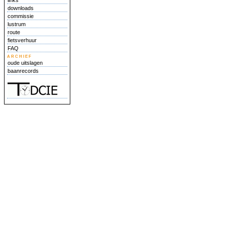
links
downloads
commissie
lustrum
route
fietsverhuur
FAQ
archief
oude uitslagen
baanrecords