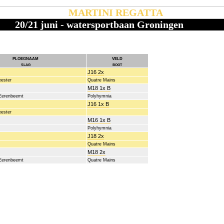
MARTINI REGATTA
20/21 juni - watersportbaan Groningen
ploegnaam
veld
slag
boot
J16 2x
ester
Quatre Mains
M18 1x B
 Eerenbeemt
Polyhymnia
J16 1x B
ester
M16 1x B
Polyhymnia
J18 2x
Quatre Mains
M18 2x
 Eerenbeemt
Quatre Mains