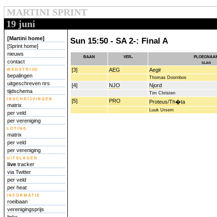
MARTINI SPRINT
19 juni
[Martini home]
Sun 15:50 - SA 2-: Final A
[Sprint home]
nieuws
baan
ver.
ploegnaa
contact
slag
wedstrijd
[3]
AEG
Aegir
bepalingen
Thomas Doornbos
uitgeschreven nrs
[4]
NJO
Njord
tijdschema
Tim Christen
inschrijvingen
[5]
PRO
Proteus/Th�ta
matrix
Luuk Ursem
per veld
per vereniging
loting
matrix
per veld
per vereniging
uitslagen
live
tracker
via Twitter
per veld
per heat
informatie
roeibaan
verenigingsprijs