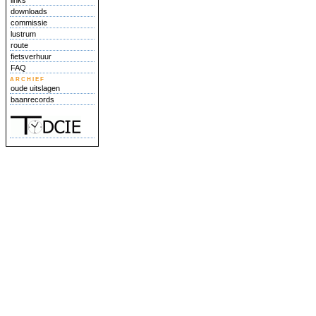
links
downloads
commissie
lustrum
route
fietsverhuur
FAQ
archief
oude uitslagen
baanrecords