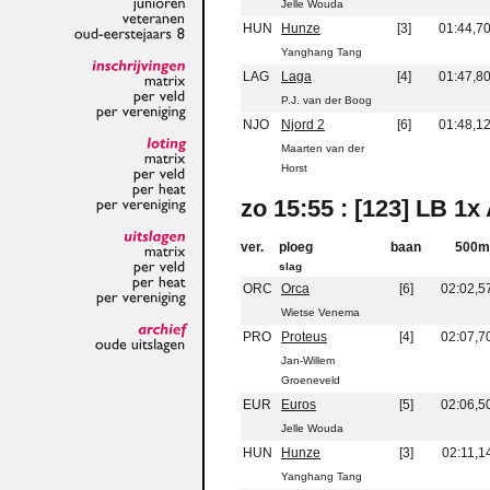
Jelle Wouda
junioren
HUN
Hunze
[3]
01:44,7
veteranen
oud-eerstejaars
8
Yanghang Tang
LAG
Laga
[4]
01:47,8
inschrijvingen
matrix
P.J. van der Boog
per
veld
NJO
Njord 2
[6]
01:48,1
per
vereniging
Maarten van der
loting
Horst
matrix
per
veld
zo 15:55 : [123] LB 1x 
per
heat
per
vereniging
ver.
ploeg
baan
500m
uitslagen
slag
matrix
per
veld
ORC
Orca
[6]
02:02,5
per
heat
Wietse Venema
per
vereniging
PRO
Proteus
[4]
02:07,7
archief
oude
uitslagen
Jan-Willem
Groeneveld
EUR
Euros
[5]
02:06,5
Jelle Wouda
HUN
Hunze
[3]
02:11,1
Yanghang Tang