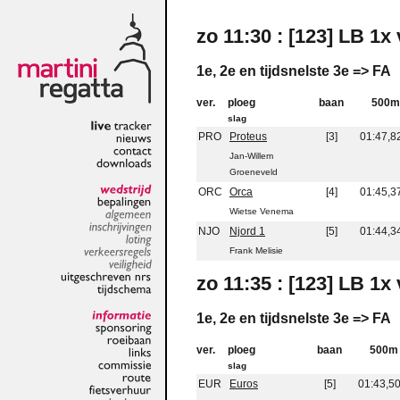
zo 11:30 : [123] LB 1x
1e, 2e en tijdsnelste 3e => FA
ver.
ploeg
baan
500m
slag
PRO
Proteus
[3]
01:47,8
live
tracker
nieuws
Jan-Willem
contact
Groeneveld
downloads
ORC
Orca
[4]
01:45,3
wedstrijd
Wietse Venema
bepalingen
algemeen
NJO
Njord 1
[5]
01:44,3
inschrijvingen
Frank Melisie
loting
verkeersregels
veiligheid
zo 11:35 : [123] LB 1x
uitgeschreven
nrs
tijdschema
1e, 2e en tijdsnelste 3e => FA
informatie
sponsoring
ver.
ploeg
baan
500m
roeibaan
links
slag
commissie
EUR
Euros
[5]
01:43,5
route
fietsverhuur