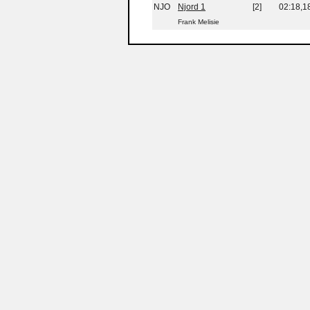
NJO
Njord 1
[2]
02:18,1
Frank Melisie