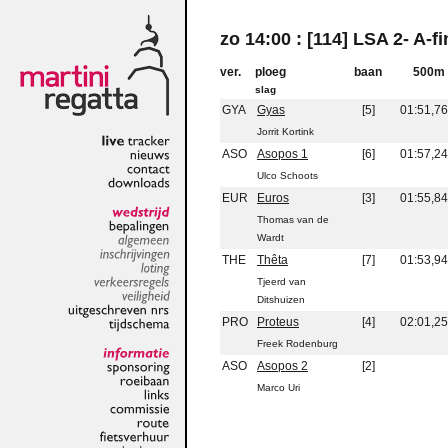
zo 14:00 : [114] LSA 2- A-fi
ver.
ploeg
baan
500m
slag
GYA
Gyas
[5]
01:51,76
Jorrit Kortink
ASO
Asopos 1
[6]
01:57,24
live
tracker
nieuws
Ulco Schoots
contact
EUR
Euros
[3]
01:55,84
downloads
Thomas van de
wedstrijd
Wardt
bepalingen
algemeen
THE
Thêta
[7]
01:53,94
inschrijvingen
Tjeerd van
loting
verkeersregels
Ditshuizen
veiligheid
PRO
Proteus
[4]
02:01,25
uitgeschreven
nrs
tijdschema
Freek Rodenburg
ASO
Asopos 2
[2]
informatie
sponsoring
Marco Uri
roeibaan
links
commissie
route
fietsverhuur