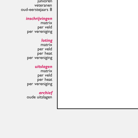
junioren
veteranen
oud-eerstejaars
8
inschrijvingen
matrix
per
veld
per
vereniging
loting
matrix
per
veld
per
heat
per
vereniging
uitslagen
matrix
per
veld
per
heat
per
vereniging
archief
oude
uitslagen