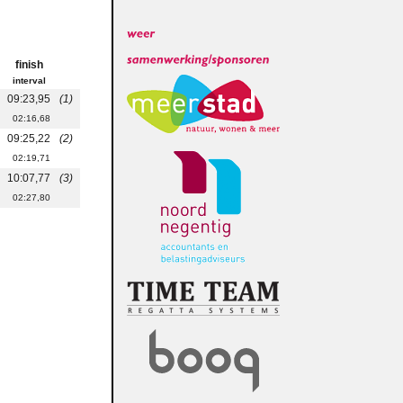
finish
interval
09:23,95
(1)
02:16,68
09:25,22
(2)
02:19,71
10:07,77
(3)
02:27,80