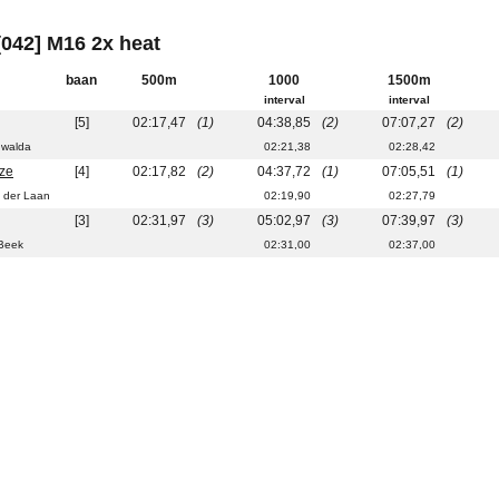
 [042] M16 2x heat
baan
500m
1000
1500m
interval
interval
[5]
02:17,47
(1)
04:38,85
(2)
07:07,27
(2)
uwalda
02:21,38
02:28,42
ze
[4]
02:17,82
(2)
04:37,72
(1)
07:05,51
(1)
 der Laan
02:19,90
02:27,79
[3]
02:31,97
(3)
05:02,97
(3)
07:39,97
(3)
Beek
02:31,00
02:37,00