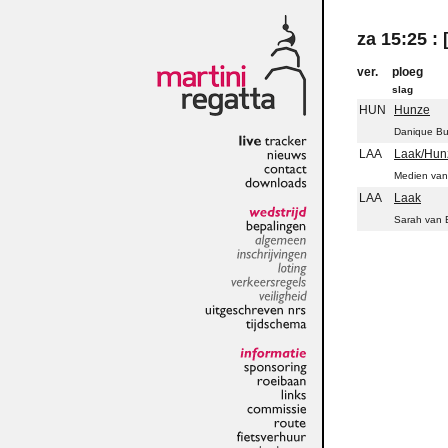
za 15:25 :
ver.
ploeg
slag
HUN
Hunze
Danique B
LAA
Laak/Hun
live
tracker
nieuws
Medien van
contact
LAA
Laak
downloads
Sarah van 
wedstrijd
bepalingen
algemeen
inschrijvingen
loting
verkeersregels
veiligheid
uitgeschreven
nrs
tijdschema
informatie
sponsoring
roeibaan
links
commissie
route
fietsverhuur