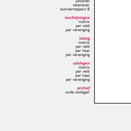
junioren
veteranen
oud-eerstejaars
8
inschrijvingen
matrix
per
veld
per
vereniging
loting
matrix
per
veld
per
heat
per
vereniging
uitslagen
matrix
per
veld
per
heat
per
vereniging
archief
oude
uitslagen