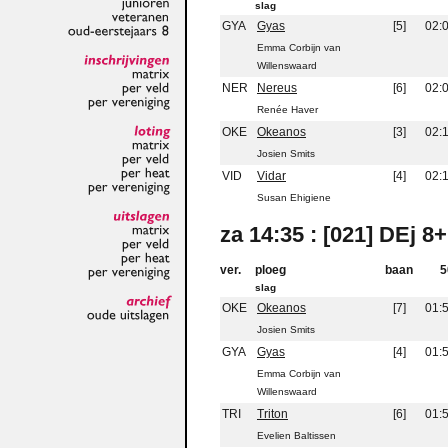
slag
junioren
GYA
Gyas
[5]
02:
veteranen
oud-eerstejaars
8
Emma Corbijn van
Willenswaard
inschrijvingen
NER
Nereus
[6]
02:
matrix
per
veld
Renée Haver
per
vereniging
OKE
Okeanos
[3]
02:
loting
Josien Smits
matrix
per
veld
VID
Vidar
[4]
02:
per
heat
Susan Ehigiene
per
vereniging
za 14:35 : [021] DEj 8+
uitslagen
matrix
per
veld
ver.
ploeg
baan
5
per
heat
per
vereniging
slag
OKE
Okeanos
[7]
01:
archief
oude
uitslagen
Josien Smits
GYA
Gyas
[4]
01:
Emma Corbijn van
Willenswaard
TRI
Triton
[6]
01:
Evelien Baltissen