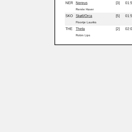
NER
Nereus
[3]
01:
Renée Haver
SKO
Skøll/Orca
[5]
01:
Floortje Lauriks
THE
Theta
[2]
02:
Robin Lips