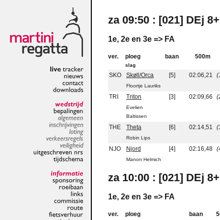
za 09:50 : [021] DEj 8
1e, 2e en 3e => FA
ver.
ploeg
baan
500m
slag
SKO
Skøll/Orca
[5]
02:06,21
(
live
tracker
nieuws
Floortje Lauriks
contact
TRI
Triton
[3]
02:09,66
(
downloads
Evelien
wedstrijd
Baltissen
bepalingen
algemeen
THE
Theta
[6]
02:14,51
(
inschrijvingen
Robin Lips
loting
verkeersregels
NJO
Njord
[4]
02:16,48
(
veiligheid
uitgeschreven
nrs
Manon Helmich
tijdschema
za 10:00 : [021] DEj 8
informatie
sponsoring
roeibaan
1e, 2e en 3e => FA
links
commissie
ver.
ploeg
baan
5
route
fietsverhuur