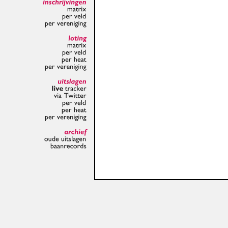
inschrijvingen
matrix
per
veld
per
vereniging
loting
matrix
per
veld
per
heat
per
vereniging
uitslagen
live
tracker
via
Twitter
per
veld
per
heat
per
vereniging
archief
oude
uitslagen
baanrecords