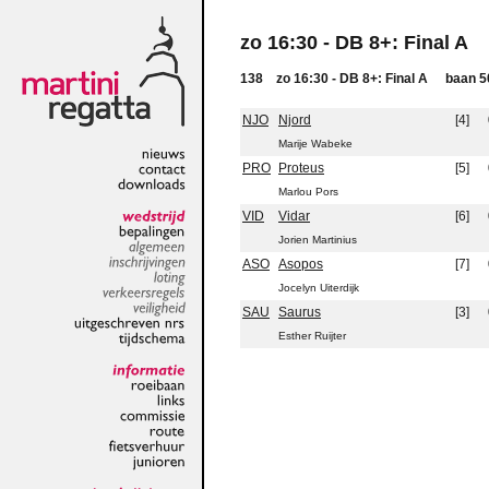
zo 16:30 - DB 8+: Final A
138
zo 16:30 - DB 8+: Final A
baan
5
NJO
Njord
[4]
Marije Wabeke
PRO
Proteus
[5]
nieuws
contact
Marlou Pors
downloads
VID
Vidar
[6]
wedstrijd
Jorien Martinius
bepalingen
algemeen
ASO
Asopos
[7]
inschrijvingen
Jocelyn Uiterdijk
loting
verkeersregels
SAU
Saurus
[3]
veiligheid
Esther Ruijter
uitgeschreven
nrs
tijdschema
informatie
roeibaan
links
commissie
route
fietsverhuur
junioren