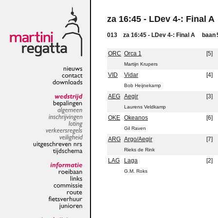
za 16:45 - LDev 4-: Final A
013
za 16:45 - LDev 4-: Final A
baan
ORC
Orca 1
[5]
Martijn Krupers
VID
Vidar
[4]
nieuws
contact
Bob Heijnekamp
downloads
AEG
Aegir
[3]
wedstrijd
Laurens Veldkamp
bepalingen
algemeen
OKE
Okeanos
[6]
inschrijvingen
Gil Raven
loting
verkeersregels
ARG
Argo/Aegir
[7]
veiligheid
Rieks de Rink
uitgeschreven
nrs
tijdschema
LAG
Laga
[2]
G.M. Roks
informatie
roeibaan
links
commissie
route
fietsverhuur
junioren