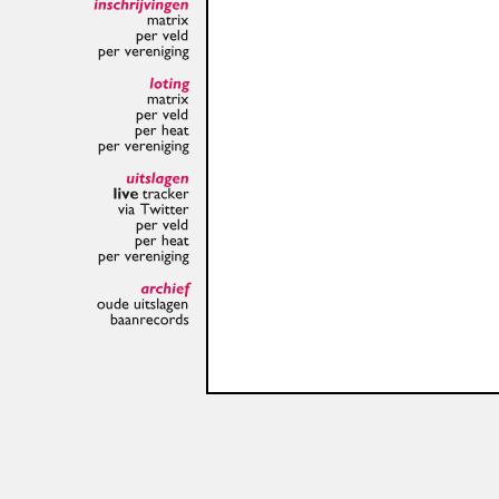
inschrijvingen
matrix
per
veld
per
vereniging
loting
matrix
per
veld
per
heat
per
vereniging
uitslagen
live
tracker
via
Twitter
per
veld
per
heat
per
vereniging
archief
oude
uitslagen
baanrecords