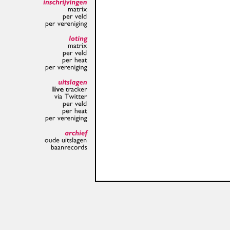
inschrijvingen
matrix
per
veld
per
vereniging
loting
matrix
per
veld
per
heat
per
vereniging
uitslagen
live
tracker
via
Twitter
per
veld
per
heat
per
vereniging
archief
oude
uitslagen
baanrecords