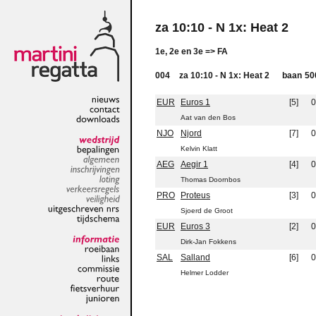
za 10:10 - N 1x: Heat 2
1e, 2e en 3e => FA
004
za 10:10 - N 1x: Heat 2
baan
50
EUR
Euros 1
[5]
0
nieuws
Aat van den Bos
contact
downloads
NJO
Njord
[7]
0
Kelvin Klatt
wedstrijd
bepalingen
AEG
Aegir 1
[4]
0
algemeen
inschrijvingen
Thomas Doornbos
loting
PRO
Proteus
[3]
0
verkeersregels
veiligheid
Sjoerd de Groot
uitgeschreven
nrs
EUR
Euros 3
[2]
0
tijdschema
Dirk-Jan Fokkens
informatie
SAL
Salland
[6]
0
roeibaan
links
Helmer Lodder
commissie
route
fietsverhuur
junioren