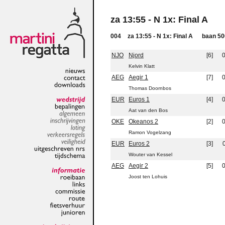
za 13:55 - N 1x: Final A
004
za 13:55 - N 1x: Final A
baan
5
NJO
Njord
[6]
0
Kelvin Klatt
AEG
Aegir 1
[7]
0
nieuws
contact
Thomas Doornbos
downloads
EUR
Euros 1
[4]
0
wedstrijd
Aat van den Bos
bepalingen
algemeen
OKE
Okeanos 2
[2]
0
inschrijvingen
Ramon Vogelzang
loting
verkeersregels
EUR
Euros 2
[3]
veiligheid
Wouter van Kessel
uitgeschreven
nrs
tijdschema
AEG
Aegir 2
[5]
0
Joost ten Lohuis
informatie
roeibaan
links
commissie
route
fietsverhuur
junioren