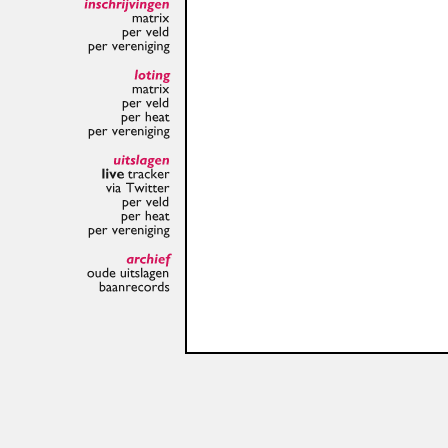
inschrijvingen
matrix
per
veld
per
vereniging
loting
matrix
per
veld
per
heat
per
vereniging
uitslagen
live
tracker
via
Twitter
per
veld
per
heat
per
vereniging
archief
oude
uitslagen
baanrecords