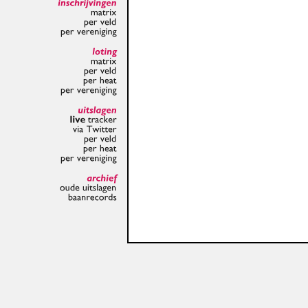
inschrijvingen
matrix
per
veld
per
vereniging
loting
matrix
per
veld
per
heat
per
vereniging
uitslagen
live
tracker
via
Twitter
per
veld
per
heat
per
vereniging
archief
oude
uitslagen
baanrecords