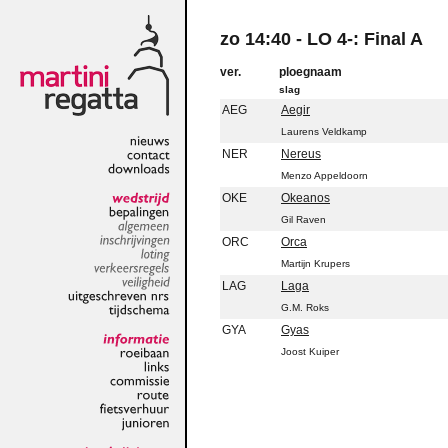
zo 14:40 - LO 4-: Final A
ver.
ploegnaam
slag
AEG
Aegir
Laurens Veldkamp
NER
Nereus
nieuws
contact
Menzo Appeldoorn
downloads
OKE
Okeanos
wedstrijd
Gil Raven
bepalingen
algemeen
ORC
Orca
inschrijvingen
Martijn Krupers
loting
verkeersregels
LAG
Laga
veiligheid
G.M. Roks
uitgeschreven
nrs
tijdschema
GYA
Gyas
Joost Kuiper
informatie
roeibaan
links
commissie
route
fietsverhuur
junioren