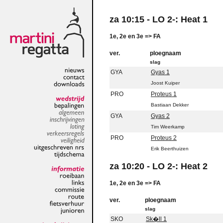
za 10:15 - LO 2-: Heat 1
1e, 2e en 3e => FA
ver.
ploegnaam
slag
GYA
Gyas 1
nieuws
Joost Kuiper
contact
downloads
PRO
Proteus 1
Bastiaan Dekker
wedstrijd
bepalingen
GYA
Gyas 2
algemeen
inschrijvingen
Tim Weerkamp
loting
PRO
Proteus 2
verkeersregels
veiligheid
Erik Beerthuizen
uitgeschreven
nrs
tijdschema
za 10:20 - LO 2-: Heat 2
informatie
1e, 2e en 3e => FA
roeibaan
links
commissie
ver.
ploegnaam
route
slag
fietsverhuur
junioren
SKO
Sk�ll 1