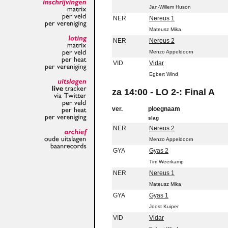
Jan-Willem Huson
inschrijvingen
matrix
NER
Nereus 1
per
veld
Mateusz Mika
per
vereniging
NER
Nereus 2
loting
Menzo Appeldoorn
matrix
per
veld
VID
Vidar
per
heat
per
vereniging
Egbert Wind
uitslagen
za 14:00 - LO 2-: Final A
live
tracker
via
Twitter
ver.
ploegnaam
per
veld
per
heat
slag
per
vereniging
NER
Nereus 2
Menzo Appeldoorn
archief
oude
uitslagen
GYA
Gyas 2
baanrecords
Tim Weerkamp
NER
Nereus 1
Mateusz Mika
GYA
Gyas 1
Joost Kuiper
VID
Vidar