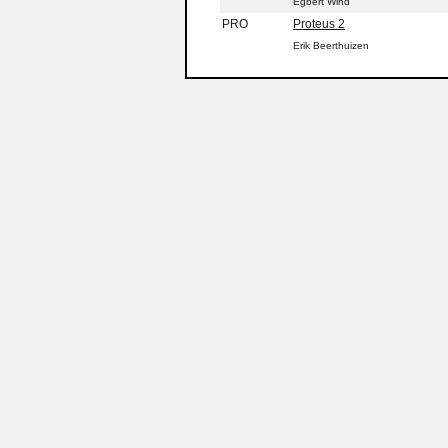
Egbert Wind
PRO
Proteus 2
Erik Beerthuizen