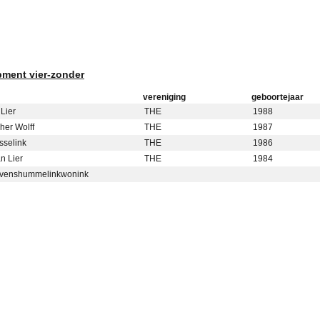
pment vier-zonder
vereniging
geboortejaar
Lier
THE
1988
her Wolff
THE
1987
sselink
THE
1986
n Lier
THE
1984
lievenshummelinkwonink