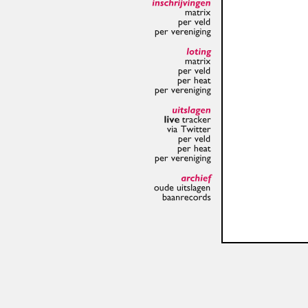
inschrijvingen
matrix
per
veld
per
vereniging
loting
matrix
per
veld
per
heat
per
vereniging
uitslagen
live
tracker
via
Twitter
per
veld
per
heat
per
vereniging
archief
oude
uitslagen
baanrecords