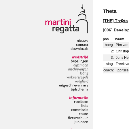
Theta
[THE] Th�ta
[006] Develo
pos.
naam
boeg:
Pim van 
nieuws
contact
2:
Christop
downloads
3:
Joris He
wedstrijd
slag:
Freek va
bepalingen
algemeen
coach:
lippits
inschrijvingen
loting
verkeersregels
veiligheid
uitgeschreven
nrs
tijdschema
informatie
roeibaan
links
commissie
route
fietsverhuur
junioren