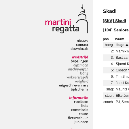
Skadi
[SKA] Skadi
[104] Seniore
pos.
naam
boeg:
Hugo �v
nieuws
contact
2:
Marnix 
downloads
3:
Bastiaa
wedstrijd
4:
Sjoerd 
bepalingen
algemeen
5:
Gideon 
inschrijvingen
6:
Tim Smu
loting
verkeersregels
7:
Joost Ku
veiligheid
slag:
Maurits
uitgeschreven
nrs
tijdschema
stuur:
Elke Jur
coach:
PJ, Sem,
informatie
roeibaan
links
commissie
route
fietsverhuur
junioren