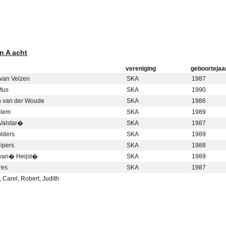
n A acht
vereniging
geboortejaa
an Velzen
SKA
1987
Mus
SKA
1990
n van der Woude
SKA
1986
Klem
SKA
1989
Valstar�
SKA
1987
lders
SKA
1989
ipers
SKA
1988
 van� Heijst�
SKA
1989
res
SKA
1987
 Carel, Robert, Judith