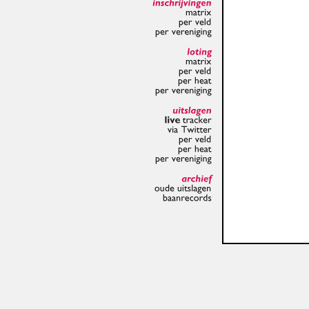
inschrijvingen
matrix
per
veld
per
vereniging
loting
matrix
per
veld
per
heat
per
vereniging
uitslagen
live
tracker
via
Twitter
per
veld
per
heat
per
vereniging
archief
oude
uitslagen
baanrecords