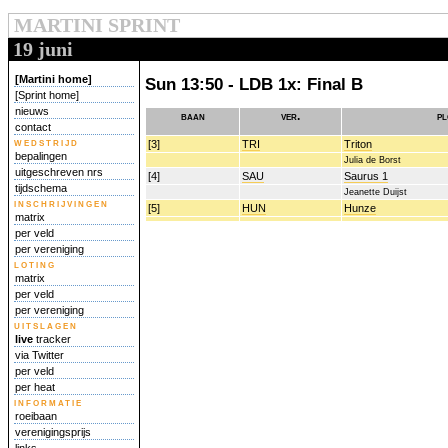
MARTINI SPRINT
19 juni
[Martini home]
Sun 13:50 - LDB 1x: Final B
[Sprint home]
nieuws
baan
ver.
p
contact
wedstrijd
[3]
TRI
Triton
bepalingen
Julia de Borst
uitgeschreven nrs
[4]
SAU
Saurus 1
tijdschema
Jeanette Duijst
inschrijvingen
[5]
HUN
Hunze
matrix
per veld
per vereniging
loting
matrix
per veld
per vereniging
uitslagen
live
tracker
via Twitter
per veld
per heat
informatie
roeibaan
verenigingsprijs