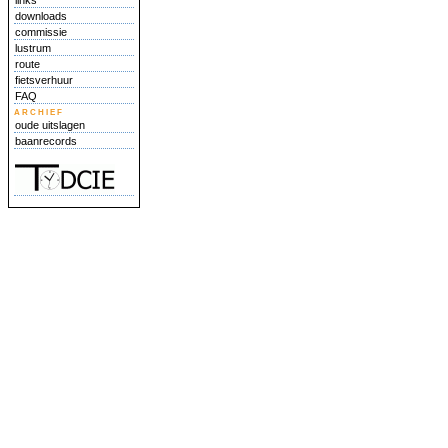
links
downloads
commissie
lustrum
route
fietsverhuur
FAQ
archief
oude uitslagen
baanrecords