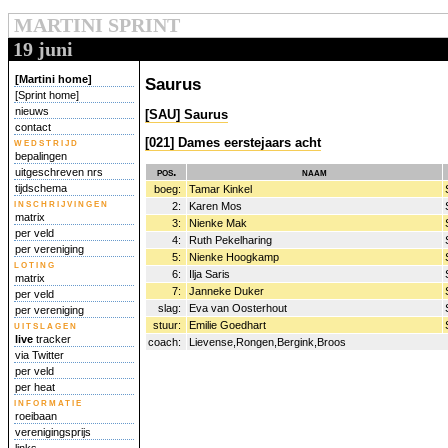
MARTINI SPRINT
19 juni
[Martini home]
Saurus
[Sprint home]
nieuws
[SAU] Saurus
contact
[021] Dames eerstejaars acht
wedstrijd
bepalingen
pos.
naam
uitgeschreven nrs
tijdschema
boeg:
Tamar Kinkel
inschrijvingen
2:
Karen Mos
matrix
3:
Nienke Mak
per veld
4:
Ruth Pekelharing
per vereniging
5:
Nienke Hoogkamp
loting
6:
Ilja Saris
matrix
7:
Janneke Duker
per veld
slag:
Eva van Oosterhout
per vereniging
uitslagen
stuur:
Emilie Goedhart
live
tracker
coach:
Lievense,Rongen,Bergink,Broos
via Twitter
per veld
per heat
informatie
roeibaan
verenigingsprijs