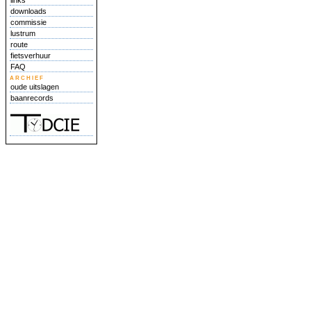
links
downloads
commissie
lustrum
route
fietsverhuur
FAQ
archief
oude uitslagen
baanrecords