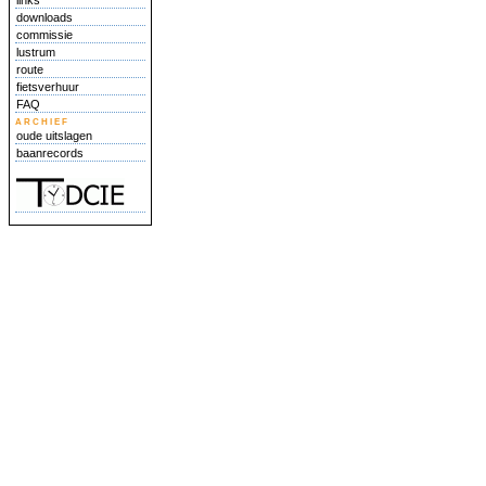
links
downloads
commissie
lustrum
route
fietsverhuur
FAQ
archief
oude uitslagen
baanrecords