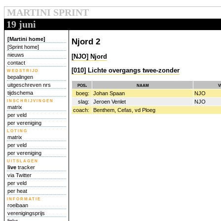
MARTINI SPRINT
19 juni
[Martini home]
Njord 2
[Sprint home]
nieuws
[NJO] Njord
contact
[010] Lichte overgangs twee-zonder
wedstrijd
bepalingen
pos.
naam
v
uitgeschreven nrs
tijdschema
boeg:
Johan Spaan
NJO
inschrijvingen
slag:
Jeroen Venlet
NJO
matrix
coach:
Benthem, Cefas, vd Ploeg
per veld
per vereniging
loting
matrix
per veld
per vereniging
uitslagen
live
tracker
via Twitter
per veld
per heat
informatie
roeibaan
verenigingsprijs