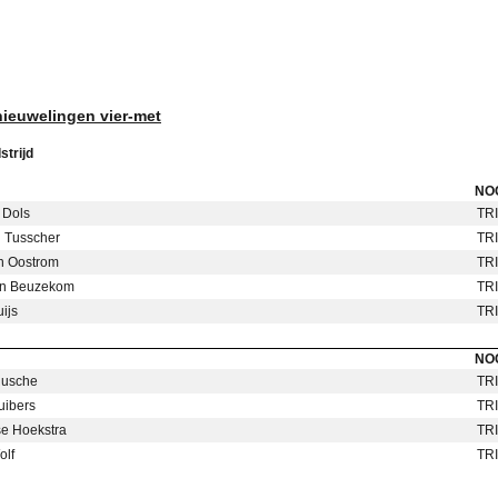
nieuwelingen vier-met
strijd
NO
 Dols
TRI
n Tusscher
TRI
n Oostrom
TRI
an Beuzekom
TRI
ijs
TRI
NO
Rusche
TRI
uibers
TRI
se Hoekstra
TRI
olf
TRI