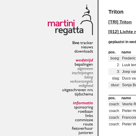
Triton
[TRI] Triton
[012] Lichte 
geplaatst in wed
live
tracker
nieuws
pos.
name
downloads
boeg:
Frederic
2:
Luuk te
wedstrijd
bepalingen
3:
Joep va
algemeen
inschrijvingen
slag:
Duco v
loting
stuur:
Sonja Bu
verkeersregels
veiligheid
uitgeschreven
nrs
pos.
name
tijdschema
coach:
Veerle 
informatie
coach:
Pieter H
sponsoring
roeibaan
coach:
Francoi
links
coach:
Pieter W
commissie
route
fietsverhuur
junioren