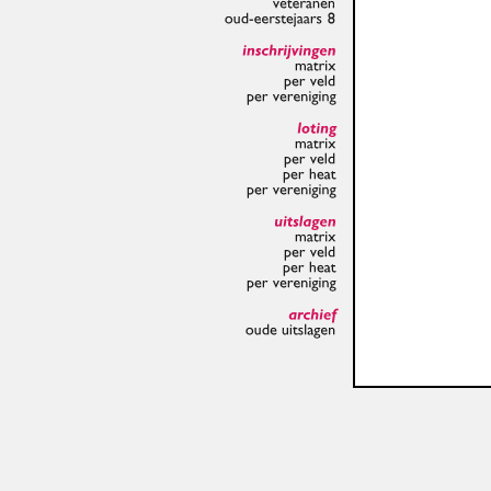
veteranen
oud-eerstejaars
8
inschrijvingen
matrix
per
veld
per
vereniging
loting
matrix
per
veld
per
heat
per
vereniging
uitslagen
matrix
per
veld
per
heat
per
vereniging
archief
oude
uitslagen