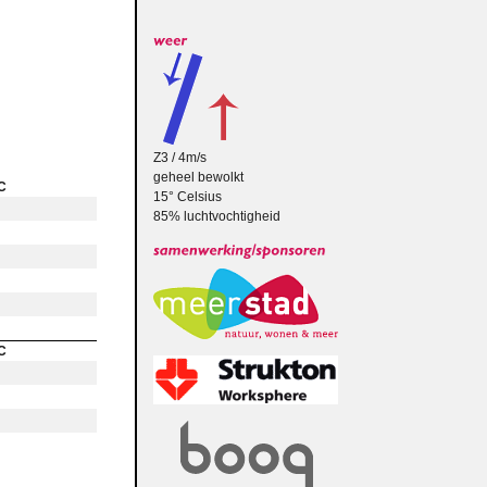
Z3 / 4m/s
geheel bewolkt
C
15° Celsius
85% luchtvochtigheid
C