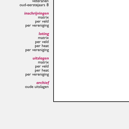
veteranen
oud-eerstejaars
8
inschrijvingen
matrix
per
veld
per
vereniging
loting
matrix
per
veld
per
heat
per
vereniging
uitslagen
matrix
per
veld
per
heat
per
vereniging
archief
oude
uitslagen