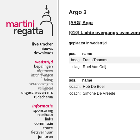
Argo 3
[ARG] Argo
[010] Lichte overgangs twee-zon
geplaatst in wedstrijd
live
tracker
nieuws
pos.
name
downloads
boeg:
Frans Thomas
slag:
Roel Van Ooij
wedstrijd
bepalingen
algemeen
inschrijvingen
pos.
name
loting
coach:
Rob De Boer
verkeersregels
veiligheid
coach:
Simone De Vreede
uitgeschreven
nrs
tijdschema
informatie
sponsoring
roeibaan
links
commissie
route
fietsverhuur
junioren