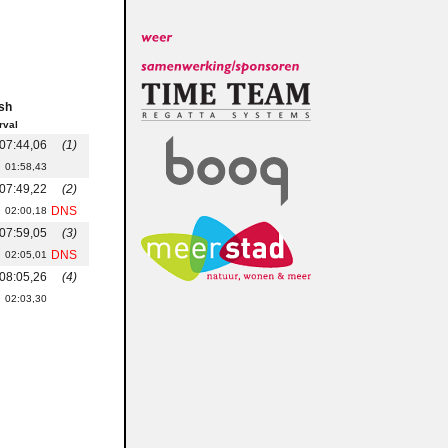
ish
rval
07:44,06
(1)
01:58,43
07:49,22
(2)
DNS
02:00,18
07:59,05
(3)
DNS
02:05,01
08:05,26
(4)
02:03,30