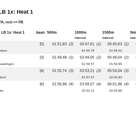
 LB 1x: Heat 1
FA, rest => FB
- LB 1x: Heat 1
baan
500m
1000m
1500m
fin
interval
interval
inte
2
[5]
01:51,83
(2)
03:47,61
(1)
05:45,63
(1)
Noben
01:55,78
01:58,02
[3]
01:49,48
(1)
03:49,05
(2)
05:49,04
(2)
ouwelingen
01:59,57
01:59,99
[4]
01:55,74
(3)
03:53,21
(3)
05:54,04
(3)
khof
01:57,47
02:00,83
1
[6]
01:56,96
(4)
03:58,07
(4)
06:01,96
(4)
dts
02:01,11
02:03,89