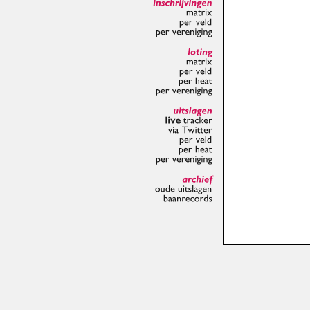
inschrijvingen
matrix
per
veld
per
vereniging
loting
matrix
per
veld
per
heat
per
vereniging
uitslagen
live
tracker
via
Twitter
per
veld
per
heat
per
vereniging
archief
oude
uitslagen
baanrecords