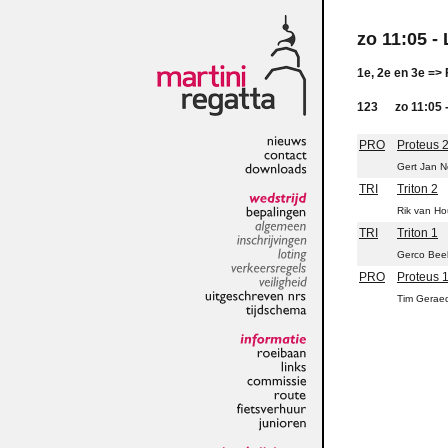
zo 11:05 -
1e, 2e en 3e => 
123
zo 11:05 
PRO
Proteus 
nieuws
Gert Jan 
contact
downloads
TRI
Triton 2
Rik van H
wedstrijd
bepalingen
TRI
Triton 1
algemeen
inschrijvingen
Gerco Bee
loting
PRO
Proteus 
verkeersregels
veiligheid
Tim Gerae
uitgeschreven
nrs
tijdschema
informatie
roeibaan
links
commissie
route
fietsverhuur
junioren