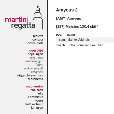
Amycus 2
[AMY] Amycus
[187] Meisjes 13/14 skiff
pos.
naam
slag:
Marike Veldhuis
nieuws
contact
coach:
Ebbo Storm van Leeuwen
downloads
wedstrijd
bepalingen
algemeen
inschrijvingen
loting
verkeersregels
veiligheid
uitgeschreven
nrs
tijdschema
informatie
roeibaan
links
commissie
route
fietsverhuur
junioren