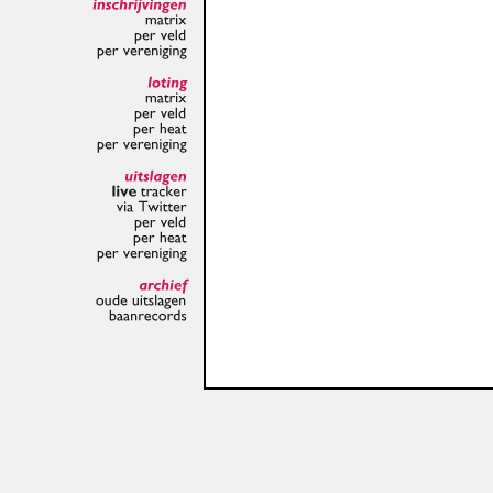
inschrijvingen
matrix
per
veld
per
vereniging
loting
matrix
per
veld
per
heat
per
vereniging
uitslagen
live
tracker
via
Twitter
per
veld
per
heat
per
vereniging
archief
oude
uitslagen
baanrecords