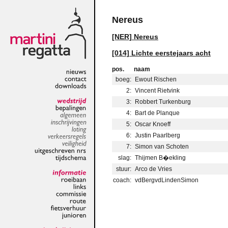
Nereus
[NER] Nereus
[014] Lichte eerstejaars acht
pos.
naam
boeg:
Ewout Rischen
nieuws
contact
2:
Vincent Rietvink
downloads
3:
Robbert Turkenburg
wedstrijd
4:
Bart de Planque
bepalingen
algemeen
5:
Oscar Knoeff
inschrijvingen
6:
Justin Paarlberg
loting
verkeersregels
7:
Simon van Schoten
veiligheid
slag:
Thijmen B�ekling
uitgeschreven
nrs
tijdschema
stuur:
Arco de Vries
coach:
vdBergvdLindenSimon
informatie
roeibaan
links
commissie
route
fietsverhuur
junioren