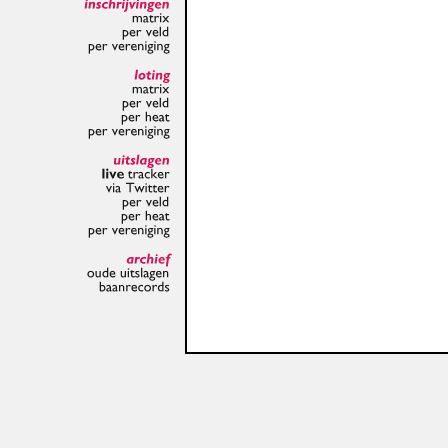
inschrijvingen
matrix
per
veld
per
vereniging
loting
matrix
per
veld
per
heat
per
vereniging
uitslagen
live
tracker
via
Twitter
per
veld
per
heat
per
vereniging
archief
oude
uitslagen
baanrecords