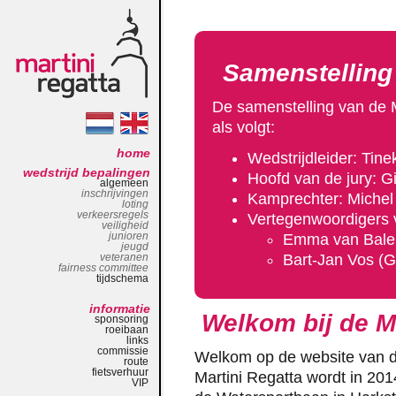
Samenstelling
De samenstelling van de 
als volgt:
home
Wedstrijdleider: Tin
wedstrijd bepalingen
Hoofd van de jury: G
algemeen
inschrijvingen
Kamprechter: Michel
loting
verkeersregels
Vertegenwoordigers 
veiligheid
junioren
Emma van Bale
jeugd
veteranen
Bart-Jan Vos (G
fairness committee
tijdschema
informatie
Welkom bij de Ma
sponsoring
roeibaan
links
commissie
Welkom op de website van de
route
fietsverhuur
Martini Regatta wordt in 201
VIP