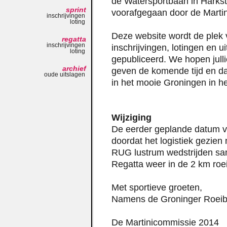
de Watersportbaan in Harkst
sprint
voorafgegaan door de Martini
inschrijvingen
loting
Deze website wordt de plek 
regatta
inschrijvingen
inschrijvingen, lotingen en 
loting
gepubliceerd. We hopen julli
archief
geven de komende tijd en da
oude uitslagen
in het mooie Groningen in 
Wijziging
De eerder geplande datum va
doordat het logistiek gezien
RUG lustrum wedstrijden same
Regatta weer in de 2 km roei
Met sportieve groeten,
Namens de Groninger Roeib
De Martinicommissie 2014